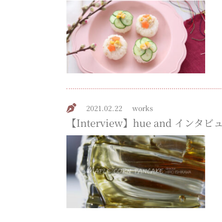
2021.02.22
works
【Interview】hue and イン