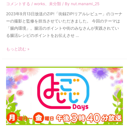
コメントする
/
works
、
未分類
/ By
nut.manami_25
2023年9月13日放送のZIP!「街録ZIP!リアルレビュー」のコーナ
ーの撮影と監修を担当させていただきました。 今回のテーマは
「腸内環境」。腸活のポイントや街のみなさんが実践されてい
る腸活レシピのポイントをお伝えさせ …
もっと読む »